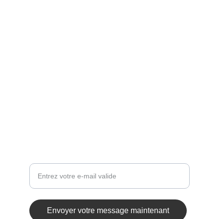
Créativité
Vidéaste et photographe indépendant à 
Bordeaux.
williamjuin@gmail.com
+33 7 67 37 51 57
Votre adresse e-mail ici
Envoyer votre message maintenant